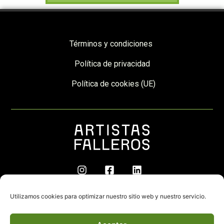
Términos y condiciones
Política de privacidad
Política de cookies (UE)
© 2026 | Artistas Falleros | Desarrollado por
Utilizamos cookies para optimizar nuestro sitio web y nuestro servicio.
ChipWeb
.