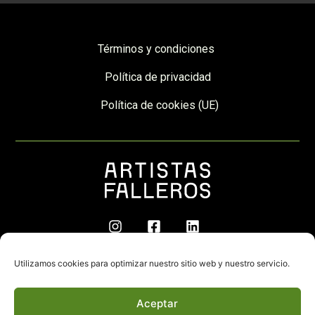
Términos y condiciones
Política de privacidad
Política de cookies (UE)
© 2026 | Artistas Falleros | Desarrollado por
Utilizamos cookies para optimizar nuestro sitio web y nuestro servicio.
ChipWeb
.
Aceptar