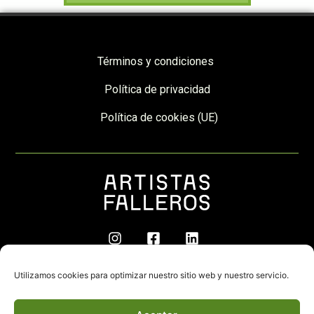
Términos y condiciones
Política de privacidad
Política de cookies (UE)
© 2026 | Artistas Falleros | Desarrollado por
Utilizamos cookies para optimizar nuestro sitio web y nuestro servicio.
ChipWeb
.